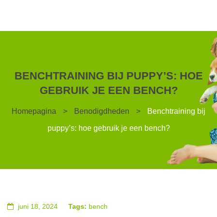
BENCHTRAINING BIJ PUPPY’S: HOE
GEBRUIK JE EEN BENCH?
Homepagina
>
Benodigdheden
>
Benchtraining bij
puppy’s: hoe gebruik je een bench?
juni 18, 2024
Tags:
bench