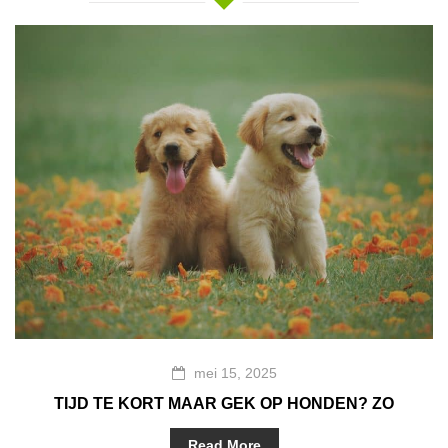
mei 15, 2025
TIJD TE KORT MAAR GEK OP HONDEN? ZO
ZORG JE TOCH GOED VOOR EEN TROUWE
VIERVOETER
Read More