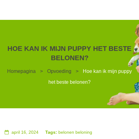
HOE KAN IK MIJN PUPPY HET BESTE
BELONEN?
Homepagina
>
Opvoeding
>
Hoe kan ik mijn puppy
het beste belonen?
april 16, 2024
Tags:
belonen
beloning